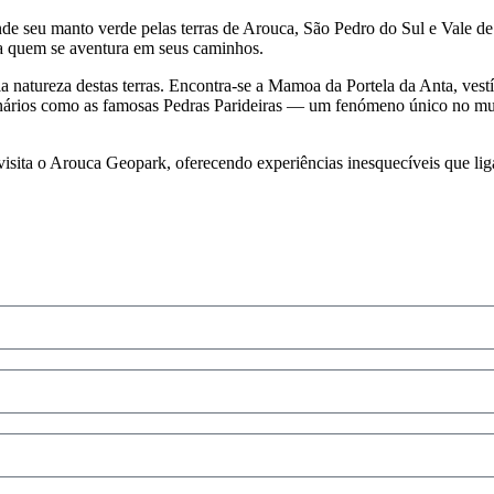
ende seu manto verde pelas terras de Arouca, São Pedro do Sul e Vale
a quem se aventura em seus caminhos.
la natureza destas terras. Encontra-se a Mamoa da Portela da Anta, vest
nários como as famosas Pedras Parideiras — um fenómeno único no mun
isita o Arouca Geopark, oferecendo experiências inesquecíveis que ligam